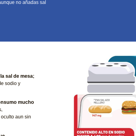
 aunque no añadas sal
 la sal de mesa;
de sodio y
 consumo mucho
s,
oculto aun sin
que