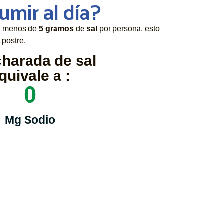
umir al día?
r menos de
5 gramos
de
sal
por persona, esto
 postre.
charada de sal
quivale a :
0
Mg Sodio