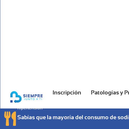
¿Sabías que?
Sabías que la ingesta habitual de sal a nivel
gramos (g) de sal al día
La Organización Mundial de la Salud recomendó limitar
aproximadamente 5 g de sal al día en la población gen
Sabías que una reducción de 4 g de sal al d
reducción media de la presión arterial sistól
mmHg, respectivamente.
Inscripción
Patologías y 
El efecto fue más pronunciado (reducción de 5,4 y 2,
hipertensión
Sabías que la mayoría del consumo de sodi