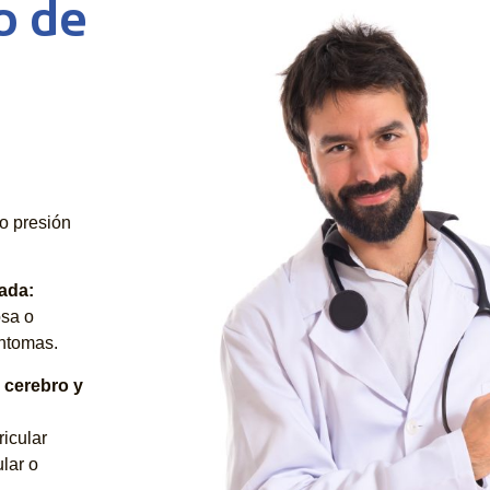
o de
o presión
ada:
osa o
ntomas.
 cerebro y
ricular
lar o