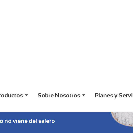
 mundial oscila entre 9- 12
 la ingesta de sodio a
eral
ía se asoció con una
ica/diastólica de 4,2 y 2,1
Productos
Sobre Nosotros
Planes y Servi
8 mmHg) en pacientes con
o no viene del salero